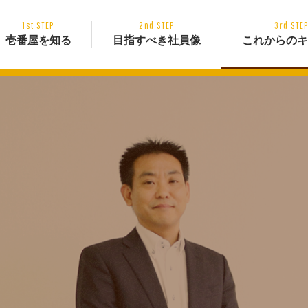
1st STEP
2nd STEP
3rd STE
壱番屋を知る
目指すべき社員像
これからのキ