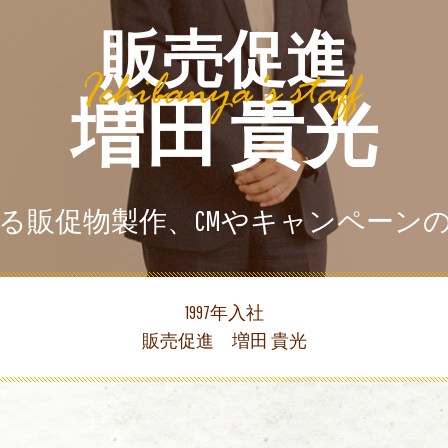
販売促進
増田 貴光
る販促物製作、CMやキャンペーン
1997年入社
販売促進 増田 貴光