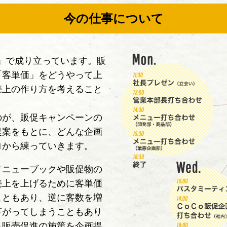
今の仕事について
」で成り立っています。販
「客単価」をどうやって上
売上の作り方を考えること
のが、販促キャンペーンの
提案をもとに、どんな企画
ロから練っていきます。
メニューブックや販促物の
売上を上げるために客単価
こともあり、逆に客数を増
下がってしまうこともあり
ら販売促進の施策を企画提